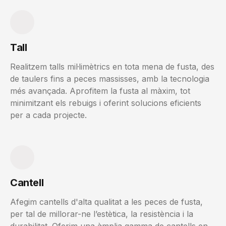
Tall
Realitzem talls mil·limètrics en tota mena de fusta, des
de taulers fins a peces massisses, amb la tecnologia
més avançada. Aprofitem la fusta al màxim, tot
minimitzant els rebuigs i oferint solucions eficients
per a cada projecte.
Cantell
Afegim cantells d'alta qualitat a les peces de fusta,
per tal de millorar-ne l’estètica, la resistència i la
durabilitat. Oferim una àmplia gamma de cantells en